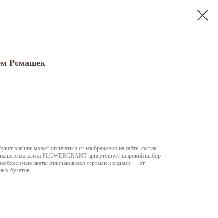
тем Ромашек
букет внешне может отличаться от изображения на сайте, состав
нте нашего магазина FLOWERGRANT присутствует широкий выбор
 необходимые цветы отличающиеся сортами и видами — от
ных букетов.