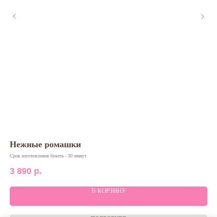
Нежные ромашки
Wo
Срок изготовления букета - 30 минут.
Дост
3 890
р.
28
В КОРЗИНУ