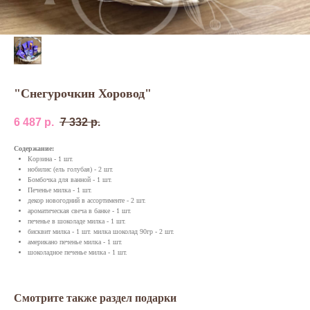
"Снегурочкин Хоровод"
6 487
р.
7 332
р.
Содержание:
Корзина - 1 шт.
нобилис (ель голубая) - 2 шт.
Бомбочка для ванной - 1 шт.
Печенье милка - 1 шт.
декор новогодний в ассортименте - 2 шт.
ароматическая свеча в банке - 1 шт.
печенье в шоколаде милка - 1 шт.
бисквит милка - 1 шт. милка шоколад 90гр - 2 шт.
американо печенье милка - 1 шт.
шоколадное печенье милка - 1 шт.
Смотрите также раздел подарки