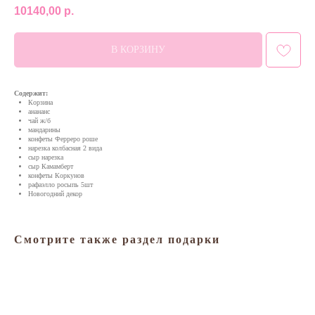
10140,00
р.
В КОРЗИНУ
Содержит:
Корзина
анананс
чай ж/б
мандарины
конфеты Ферреро роше
нарезка колбасная 2 вида
сыр нарезка
сыр Камамберт
конфеты Коркунов
рафаэлло росыпь 5шт
Новогодний декор
Смотрите также раздел подарки