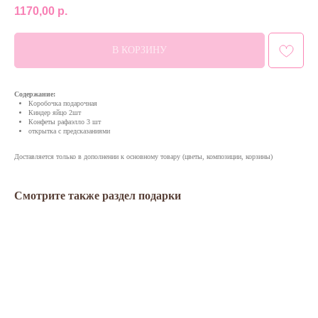
1170,00
р.
В КОРЗИНУ
Содержание:
Коробочка подарочная
Киндер яйцо 2шт
Конфеты рафаэлло 3 шт
открытка с предсказаниями
Доставляется только в дополнении к основному товару (цветы, композиции, корзины)
Смотрите также раздел подарки