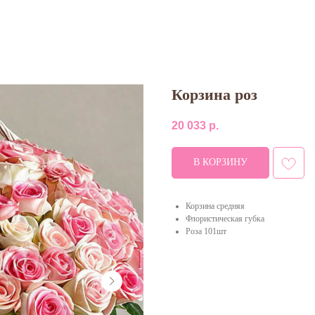
Корзина роз
20 033
р.
В КОРЗИНУ
Корзина средняя
Флористическая губка
Роза 101шт